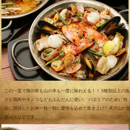
この一皿で海の幸も山の幸も一度に味わえる！！ 5種類以上の魚
介と鶏肉やキノコなどもふんだんに使い、 パエリアのために独
自に調合したお米一粒一粒に愛情を込めて炊き上げた具沢山の
沢パエリアです。