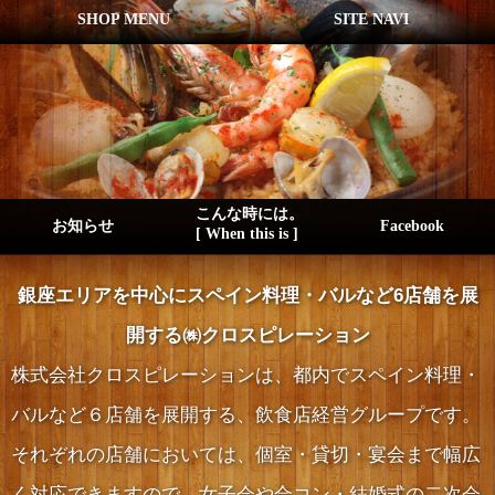
SHOP MENU
SITE NAVI
こんな時には。
お知らせ
Facebook
[ When this is ]
銀座エリアを中心にスペイン料理・バルなど6店舗を展
開する㈱クロスピレーション
株式会社クロスピレーションは、都内でスペイン料理・
バルなど６店舗を展開する、飲食店経営グループです。
それぞれの店舗においては、個室・貸切・宴会まで幅広
く対応できますので、女子会や合コン・結婚式の二次会